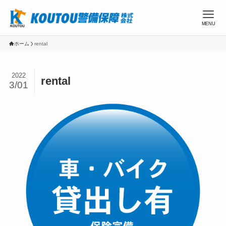
MENU
ホーム
rental
2022
rental
3/01