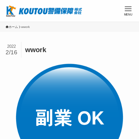
MENU
ホーム
wwork
2022
wwork
2/16